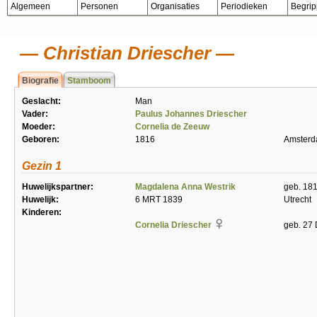
Algemeen
Personen
Organisaties
Periodieken
Begri
Christian Driescher
Biografie
Stamboom
Geslacht:
Man
Vader:
Paulus Johannes Driescher
Moeder:
Cornelia de Zeeuw
Geboren:
1816
Amster
Gezin 1
Huwelijkspartner:
Magdalena Anna Westrik
geb. 18
Huwelijk:
6 MRT 1839
Utrecht
Kinderen:
Cornelia Driescher
geb. 27 