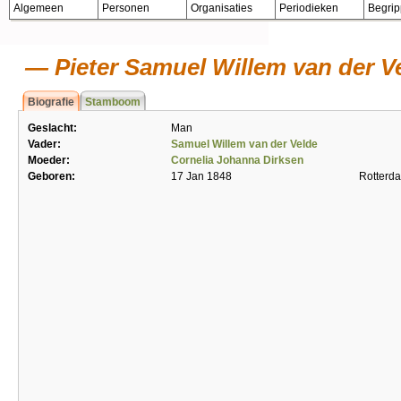
Algemeen
Personen
Organisaties
Periodieken
Begri
Pieter Samuel Willem van der V
Biografie
Stamboom
Geslacht:
Man
Vader:
Samuel Willem van der Velde
Moeder:
Cornelia Johanna Dirksen
Geboren:
17 Jan 1848
Rotterd