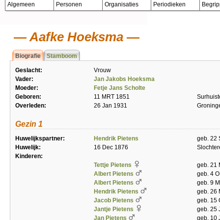
Algemeen
Personen
Organisaties
Periodieken
Begri
Aafke Hoeksma
Biografie
Stamboom
Geslacht:
Vrouw
Vader:
Jan Jakobs Hoeksma
Moeder:
Fetje Jans Scholte
Geboren:
11 MRT 1851
Surhuis
Overleden:
26 Jan 1931
Groning
Gezin 1
Huwelijkspartner:
Hendrik Pietens
geb. 22
Huwelijk:
16 Dec 1876
Slochte
Kinderen:
Tettje Pietens
geb. 21
Albert Pietens
geb. 4 O
Albert Pietens
geb. 9 M
Hendrik Pietens
geb. 26 
Jacob Pietens
geb. 15 
Jantje Pietens
geb. 25 
Jan Pietens
geb. 10