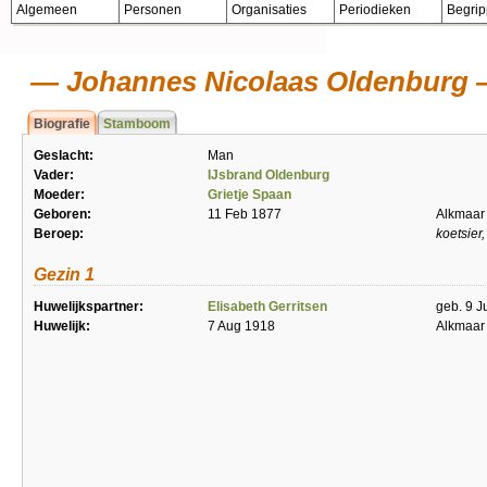
Algemeen
Personen
Organisaties
Periodieken
Begri
Johannes Nicolaas Oldenburg
Biografie
Stamboom
Geslacht:
Man
Vader:
IJsbrand Oldenburg
Moeder:
Grietje Spaan
Geboren:
11 Feb 1877
Alkmaar
Beroep:
koetsier
Gezin 1
Huwelijkspartner:
Elisabeth Gerritsen
geb. 9 J
Huwelijk:
7 Aug 1918
Alkmaar