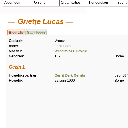
Algemeen
Personen
Organisaties
Periodieken
Begri
Grietje Lucas
Biografie
Stamboom
Geslacht:
Vrouw
Vader:
Jan Lucas
Moeder:
Wilhelmina Bijleveld
Geboren:
1873
Borne
Gezin 1
Huwelijkspartner:
Gerrit Derk Gerrits
geb. 18
Huwelijk:
22 Juni 1900
Borne