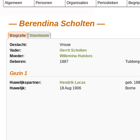
Algemeen
Personen
Organisaties
Periodieken
Begri
Berendina Scholten
Biografie
Stamboom
Geslacht:
Vrouw
Vader:
Gerrit Scholten
Moeder:
Willemina Huiskes
Geboren:
1887
Tubberg
Gezin 1
Huwelijkspartner:
Hendrik Lucas
geb. 18
Huwelijk:
18 Aug 1906
Borne