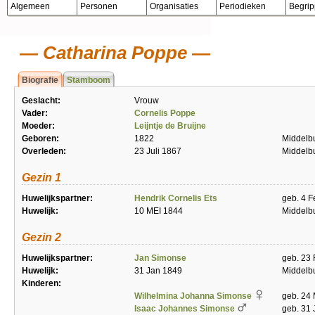
Algemeen
Personen
Organisaties
Periodieken
Begri
Catharina Poppe
Biografie
Stamboom
Geslacht:
Vrouw
Vader:
Cornelis Poppe
Moeder:
Leijntje de Bruijne
Geboren:
1822
Middelb
Overleden:
23 Juli 1867
Middelb
Gezin 1
Huwelijkspartner:
Hendrik Cornelis Ets
geb. 4 F
Huwelijk:
10 MEI 1844
Middelb
Gezin 2
Huwelijkspartner:
Jan Simonse
geb. 23
Huwelijk:
31 Jan 1849
Middelb
Kinderen:
Wilhelmina Johanna Simonse
geb. 24
Isaac Johannes Simonse
geb. 31 