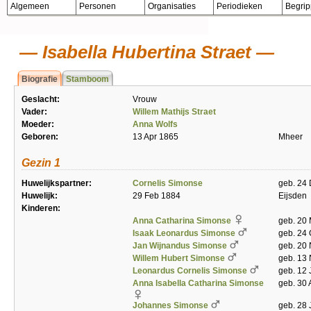
Algemeen
Personen
Organisaties
Periodieken
Begri
Isabella Hubertina Straet
Biografie
Stamboom
Geslacht:
Vrouw
Vader:
Willem Mathijs Straet
Moeder:
Anna Wolfs
Geboren:
13 Apr 1865
Mheer
Gezin 1
Huwelijkspartner:
Cornelis Simonse
geb. 24
Huwelijk:
29 Feb 1884
Eijsden
Kinderen:
Anna Catharina Simonse
geb. 20 
Isaak Leonardus Simonse
geb. 24 
Jan Wijnandus Simonse
geb. 20
Willem Hubert Simonse
geb. 13 
Leonardus Cornelis Simonse
geb. 12 
Anna Isabella Catharina Simonse
geb. 30 
Johannes Simonse
geb. 28 