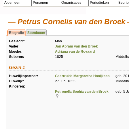
Algemeen
Personen
Organisaties
Periodieken
Begri
Petrus Cornelis van den Broek
Biografie
Stamboom
Geslacht:
Man
Vader:
Jan Abram van den Broek
Moeder:
Adriana van de Rovaard
Geboren:
1825
Middelh
Gezin 1
Huwelijkspartner:
Geertruida Margaretha Hooijkaas
geb. 20 
Huwelijk:
27 Juni 1855
Middelh
Kinderen:
Petronella Sophia van den Broek
geb. 5 J