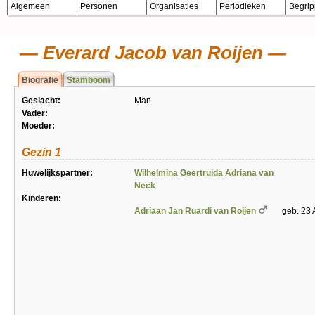
Algemeen
Personen
Organisaties
Periodieken
Begri
Everard Jacob van Roijen
Biografie
Stamboom
Geslacht:
Man
Vader:
Moeder:
Gezin 1
Huwelijkspartner:
Wilhelmina Geertruida Adriana van
Neck
Kinderen:
Adriaan Jan Ruardi van Roijen
geb. 23 