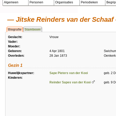
Algemeen
Personen
Organisaties
Periodieken
Begri
Jitske Reinders van der Schaaf
Biografie
Stamboom
Geslacht:
Vrouw
Vader:
Moeder:
Geboren:
4 Apr 1801
Swichu
Overleden:
28 Jan 1873
Oenkerk
Gezin 1
Huwelijkspartner:
Sape Pieters van der Kooi
geb. 2 D
Kinderen:
Reinder Sapes van der Kooi
geb. 9 D