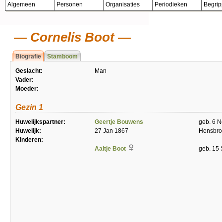
Algemeen
Personen
Organisaties
Periodieken
Begri
Cornelis Boot
Biografie
Stamboom
Geslacht:
Man
Vader:
Moeder:
Gezin 1
Huwelijkspartner:
Geertje Bouwens
geb. 6 
Huwelijk:
27 Jan 1867
Hensbro
Kinderen:
Aaltje Boot
geb. 15