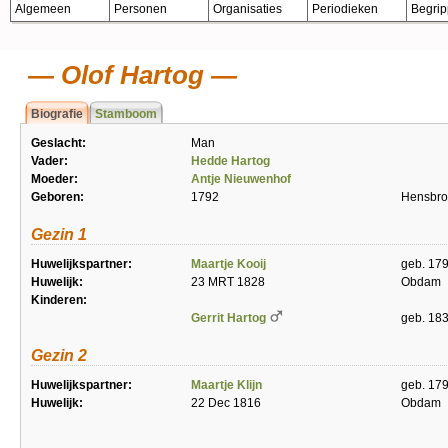
Algemeen
Personen
Organisaties
Periodieken
Begri
Olof Hartog
Biografie
Stamboom
Geslacht:
Man
Vader:
Hedde Hartog
Moeder:
Antje Nieuwenhof
Geboren:
1792
Hensbro
Gezin 1
Huwelijkspartner:
Maartje Kooij
geb. 17
Huwelijk:
23 MRT 1828
Obdam
Kinderen:
Gerrit Hartog
geb. 18
Gezin 2
Huwelijkspartner:
Maartje Klijn
geb. 17
Huwelijk:
22 Dec 1816
Obdam