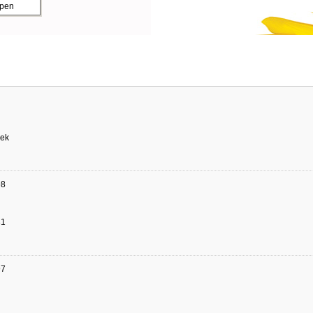
ppen
ek
98
31
97