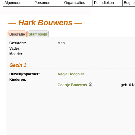
Algemeen
Personen
Organisaties
Periodieken
Begri
Hark Bouwens
Biografie
Stamboom
Geslacht:
Man
Vader:
Moeder:
Gezin 1
Huwelijkspartner:
Aagje Hooghuis
Kinderen:
Geertje Bouwens
geb. 6 