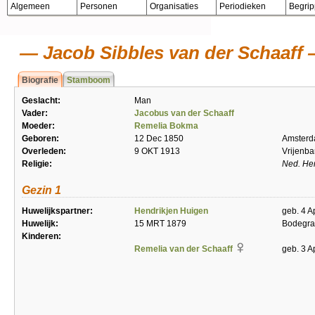
Algemeen
Personen
Organisaties
Periodieken
Begri
Jacob Sibbles van der Schaaff
Biografie
Stamboom
Geslacht:
Man
Vader:
Jacobus van der Schaaff
Moeder:
Remelia Bokma
Geboren:
12 Dec 1850
Amster
Overleden:
9 OKT 1913
Vrijenb
Religie:
Ned. He
Gezin 1
Huwelijkspartner:
Hendrikjen Huigen
geb. 4 A
Huwelijk:
15 MRT 1879
Bodegra
Kinderen:
Remelia van der Schaaff
geb. 3 A