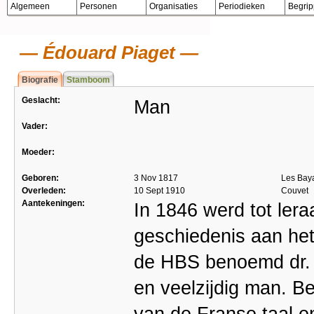
Algemeen
Personen
Organisaties
Periodieken
Begri
Édouard Piaget
Biografie
Stamboom
Geslacht:
Man
Vader:
Moeder:
Geboren:
3 Nov 1817
Les Bay
Overleden:
10 Sept 1910
Couvet
Aantekeningen:
In 1846 werd tot ler
geschiedenis aan he
de HBS benoemd dr. 
en veelzijdig man. B
van de Franse taal e