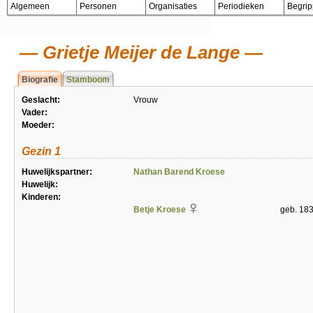
Algemeen
Personen
Organisaties
Periodieken
Begri
Grietje Meijer de Lange
Biografie
Stamboom
Geslacht:
Vrouw
Vader:
Moeder:
Gezin 1
Huwelijkspartner:
Nathan Barend Kroese
Huwelijk:
Kinderen:
Betje Kroese
geb. 18