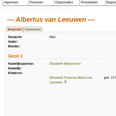
Algemeen
Personen
Organisaties
Periodieken
Begri
Albertus van Leeuwen
Biografie
Stamboom
Geslacht:
Man
Vader:
Moeder:
Gezin 1
Huwelijkspartner:
Elisabeth Wijnstroom
Huwelijk:
Kinderen:
Elisabeth Francina Maria van
geb. 15 
Leeuwen