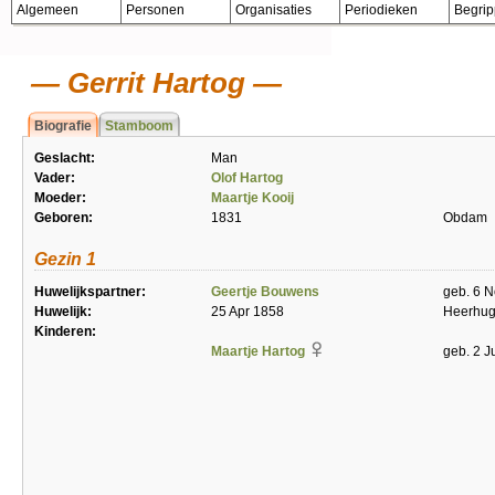
Algemeen
Personen
Organisaties
Periodieken
Begri
Gerrit Hartog
Biografie
Stamboom
Geslacht:
Man
Vader:
Olof Hartog
Moeder:
Maartje Kooij
Geboren:
1831
Obdam
Gezin 1
Huwelijkspartner:
Geertje Bouwens
geb. 6 
Huwelijk:
25 Apr 1858
Heerhu
Kinderen:
Maartje Hartog
geb. 2 J