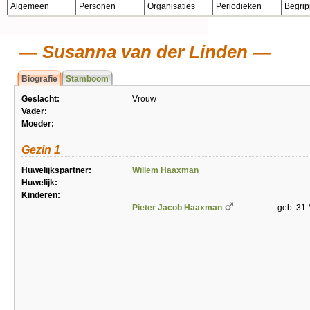
Algemeen
Personen
Organisaties
Periodieken
Begri
Susanna van der Linden
Biografie
Stamboom
Geslacht:
Vrouw
Vader:
Moeder:
Gezin 1
Huwelijkspartner:
Willem Haaxman
Huwelijk:
Kinderen:
Pieter Jacob Haaxman
geb. 31 