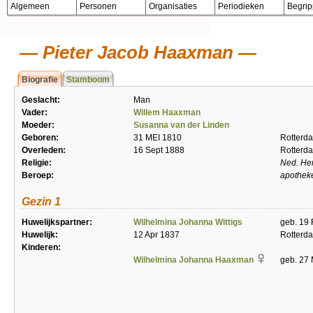
Algemeen
Personen
Organisaties
Periodieken
Begri
Pieter Jacob Haaxman
Biografie
Stamboom
Geslacht:
Man
Vader:
Willem Haaxman
Moeder:
Susanna van der Linden
Geboren:
31 MEI 1810
Rotterd
Overleden:
16 Sept 1888
Rotterd
Religie:
Ned. He
Beroep:
apothek
Gezin 1
Huwelijkspartner:
Wilhelmina Johanna Wittigs
geb. 19 
Huwelijk:
12 Apr 1837
Rotterd
Kinderen:
Wilhelmina Johanna Haaxman
geb. 27