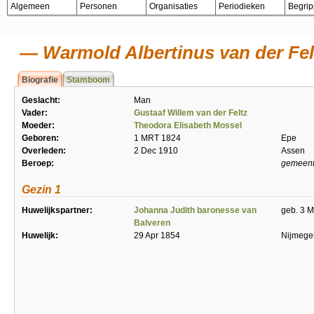
Algemeen
Personen
Organisaties
Periodieken
Begri
Warmold Albertinus van der Fel
Biografie
Stamboom
Geslacht:
Man
Vader:
Gustaaf Willem van der Feltz
Moeder:
Theodora Elisabeth Mossel
Geboren:
1 MRT 1824
Epe
Overleden:
2 Dec 1910
Assen
Beroep:
gemeent
Gezin 1
Huwelijkspartner:
Johanna Judith baronesse van
geb. 3 M
Balveren
Huwelijk:
29 Apr 1854
Nijmege