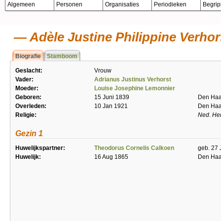
Algemeen
Personen
Organisaties
Periodieken
Begri
Adèle Justine Philippine Verhor
Biografie
Stamboom
Geslacht:
Vrouw
Vader:
Adrianus Justinus Verhorst
Moeder:
Louise Josephine Lemonnier
Geboren:
15 Juni 1839
Den Ha
Overleden:
10 Jan 1921
Den Ha
Religie:
Ned. He
Gezin 1
Huwelijkspartner:
Theodorus Cornelis Calkoen
geb. 27 
Huwelijk:
16 Aug 1865
Den Ha