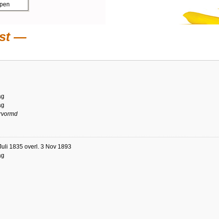
ppen
st
ag
ag
rvormd
Juli 1835 overl. 3 Nov 1893
ag