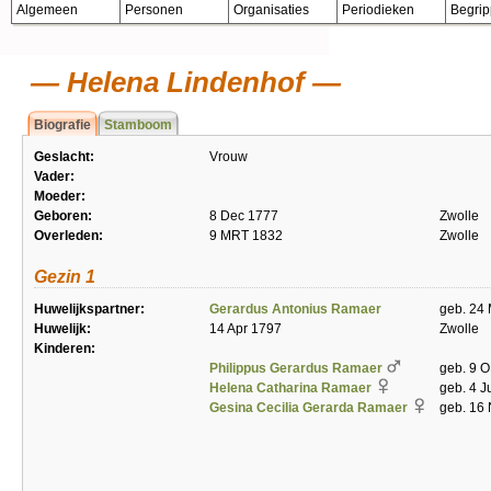
Algemeen
Personen
Organisaties
Periodieken
Begri
Helena Lindenhof
Biografie
Stamboom
Geslacht:
Vrouw
Vader:
Moeder:
Geboren:
8 Dec 1777
Zwolle
Overleden:
9 MRT 1832
Zwolle
Gezin 1
Huwelijkspartner:
Gerardus Antonius Ramaer
geb. 24 
Huwelijk:
14 Apr 1797
Zwolle
Kinderen:
Philippus Gerardus Ramaer
geb. 9 O
Helena Catharina Ramaer
geb. 4 J
Gesina Cecilia Gerarda Ramaer
geb. 16 