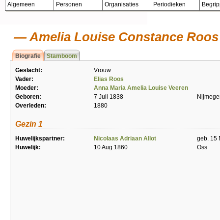
Algemeen
Personen
Organisaties
Periodieken
Begri
Amelia Louise Constance Roos
Biografie
Stamboom
Geslacht:
Vrouw
Vader:
Elias Roos
Moeder:
Anna Maria Amelia Louise Veeren
Geboren:
7 Juli 1838
Nijmege
Overleden:
1880
Gezin 1
Huwelijkspartner:
Nicolaas Adriaan Allot
geb. 15 
Huwelijk:
10 Aug 1860
Oss