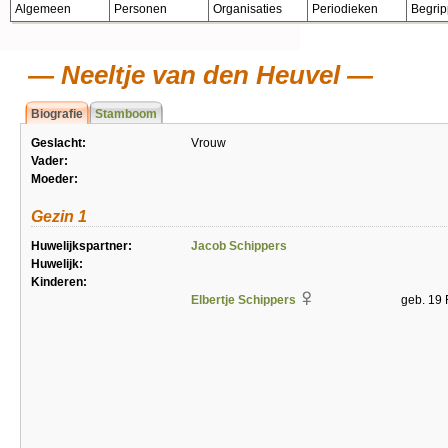
Algemeen
Personen
Organisaties
Periodieken
Begri
Neeltje van den Heuvel
Biografie
Stamboom
Geslacht:
Vrouw
Vader:
Moeder:
Gezin 1
Huwelijkspartner:
Jacob Schippers
Huwelijk:
Kinderen:
Elbertje Schippers
geb. 19 