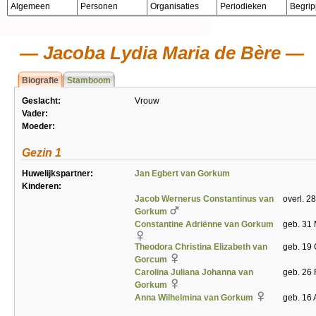
Algemeen
Personen
Organisaties
Periodieken
Begri
Jacoba Lydia Maria de Bère
Biografie
Stamboom
Geslacht:
Vrouw
Vader:
Moeder:
Gezin 1
Huwelijkspartner:
Jan Egbert van Gorkum
Kinderen:
Jacob Wernerus Constantinus van
overl. 2
Gorkum
Constantine Adriënne van Gorkum
geb. 31 
Theodora Christina Elizabeth van
geb. 19
Gorcum
Carolina Juliana Johanna van
geb. 26 
Gorkum
Anna Wilhelmina van Gorkum
geb. 16