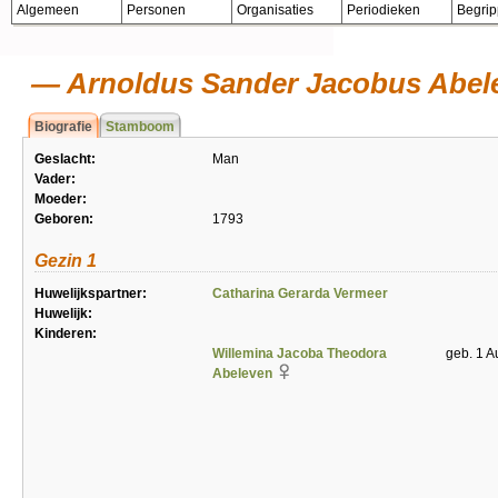
Algemeen
Personen
Organisaties
Periodieken
Begri
Arnoldus Sander Jacobus Abel
Biografie
Stamboom
Geslacht:
Man
Vader:
Moeder:
Geboren:
1793
Gezin 1
Huwelijkspartner:
Catharina Gerarda Vermeer
Huwelijk:
Kinderen:
Willemina Jacoba Theodora
geb. 1 A
Abeleven