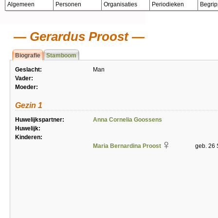
Algemeen
Personen
Organisaties
Periodieken
Begri
Gerardus Proost
Biografie
Stamboom
Geslacht:
Man
Vader:
Moeder:
Gezin 1
Huwelijkspartner:
Anna Cornelia Goossens
Huwelijk:
Kinderen:
Maria Bernardina Proost
geb. 26 