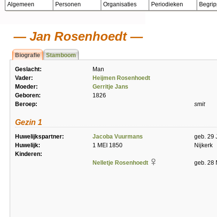
Algemeen
Personen
Organisaties
Periodieken
Begri
Jan Rosenhoedt
Biografie
Stamboom
Geslacht:
Man
Vader:
Heijmen Rosenhoedt
Moeder:
Gerritje Jans
Geboren:
1826
Beroep:
smit
Gezin 1
Huwelijkspartner:
Jacoba Vuurmans
geb. 29 
Huwelijk:
1 MEI 1850
Nijkerk
Kinderen:
Nelletje Rosenhoedt
geb. 28