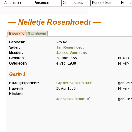
Algemeen
Personen
Organisaties
Periodieken
Begri
Nelletje Rosenhoedt
Biografie
Stamboom
Geslacht:
Vrouw
Vader:
Jan Rosenhoedt
Moeder:
Jacoba Vuurmans
Geboren:
28 Nov 1855
Nijkerk
Overleden:
4 MRT 1938
Nijkerk
Gezin 1
Huwelijkspartner:
Gijsbert van den Ham
geb. 29 
Huwelijk:
28 Apr 1880
Nijkerk
Kinderen:
Jan van den Ham
geb. 16