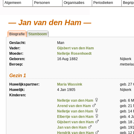
Algemeen
Personen
Organisaties
Periodieken
Begri
Jan van den Ham
Biografie
Stamboom
Geslacht:
Man
Vader:
Gijsbert van den Ham
Moeder:
Nelletje Rosenhoedt
Geboren:
16 Aug 1882
Nijkerk
Beroep:
metsela
Gezin 1
Huwelijkspartner:
Maria Wassink
geb. 27 
Huwelijk:
4 Jan 1905
Nijkerk
Kinderen:
Nelletje van den Ham
geb. 6 M
Arend van den Ham
geb. 21 
Nelletje van den Ham
geb. 14
Elbertje van den Ham
geb. 4 J
Gijsbert van den Ham
geb. 18 
Jan van den Ham
geb. 191
Hendrik van den Ham
geb. 12 