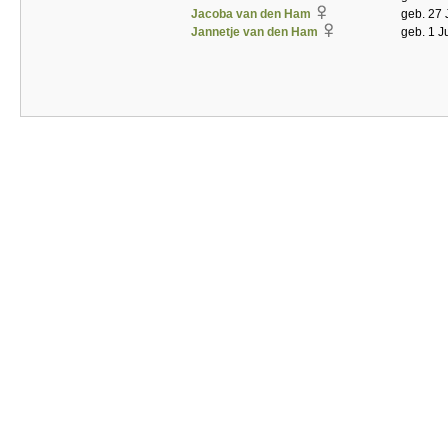
Jacoba van den Ham
geb. 27 
Jannetje van den Ham
geb. 1 J