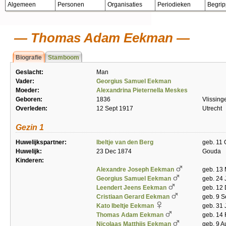
Algemeen
Personen
Organisaties
Periodieken
Begri
Thomas Adam Eekman
Biografie
Stamboom
Geslacht:
Man
Vader:
Georgius Samuel Eekman
Moeder:
Alexandrina Pieternella Meskes
Geboren:
1836
Vlissing
Overleden:
12 Sept 1917
Utrecht
Gezin 1
Huwelijkspartner:
Ibeltje van den Berg
geb. 11
Huwelijk:
23 Dec 1874
Gouda
Kinderen:
Alexandre Joseph Eekman
geb. 13
Georgius Samuel Eekman
geb. 24 
Leendert Jeens Eekman
geb. 12
Cristiaan Gerard Eekman
geb. 9 S
Kato Ibeltje Eekman
geb. 31
Thomas Adam Eekman
geb. 14
Nicolaas Matthijs Eekman
geb. 9 A