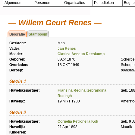
Algemeen
Personen
Organisaties
Periodieken
Begri
Willem Geurt Renes
Biografie
Stamboom
Geslacht:
Man
Vader:
Jan Renes
Moeder:
Clasina Annetta Reeskamp
Geboren:
8 Apr 1870
Scherpe
Overleden:
18 OKT 1949
Scherpe
Beroep:
boekhou
Gezin 1
Huwelijkspartner:
Fransina Regina Izebrandina
geb. 188
Rosingh
Huwelijk:
19 MRT 1930
Amersfo
Gezin 2
Huwelijkspartner:
Cornelia Petronella Kok
geb. 9 J
Huwelijk:
21 Apr 1898
Maurik
Kinderen: