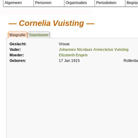
Algemeen
Personen
Organisaties
Periodieken
Begri
Cornelia Vuisting
Biografie
Stamboom
Geslacht:
Vrouw
Vader:
Johannes Nicolaas Annecletus Vuisting
Moeder:
Elizabeth Engels
Geboren:
17 Jan 1915
Rotterd