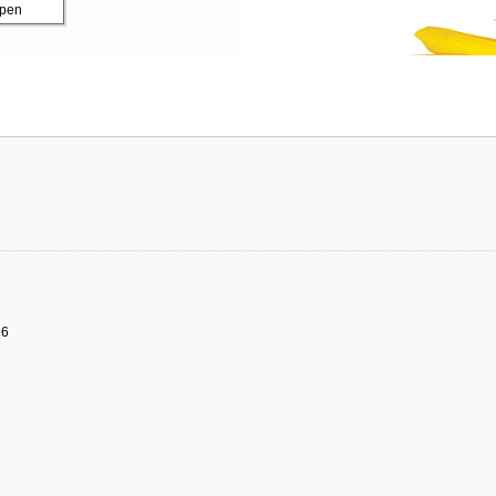
ppen
96