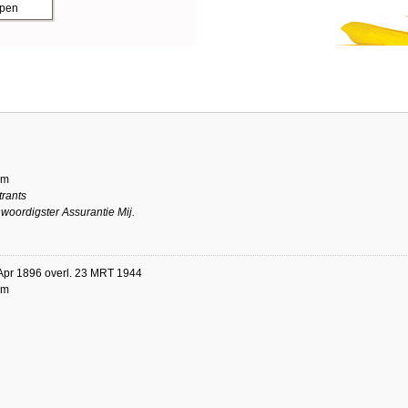
ppen
am
rants
woordigster Assurantie Mij.
Apr 1896 overl. 23 MRT 1944
am