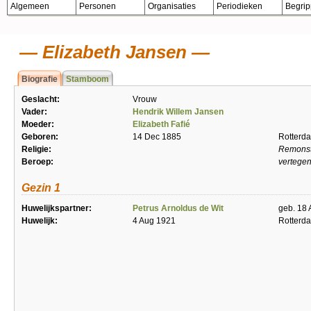
Algemeen
Personen
Organisaties
Periodieken
Begri
Elizabeth Jansen
Biografie
Stamboom
Geslacht:
Vrouw
Vader:
Hendrik Willem Jansen
Moeder:
Elizabeth Fafié
Geboren:
14 Dec 1885
Rotterd
Religie:
Remonst
Beroep:
vertegen
Gezin 1
Huwelijkspartner:
Petrus Arnoldus de Wit
geb. 18 
Huwelijk:
4 Aug 1921
Rotterd