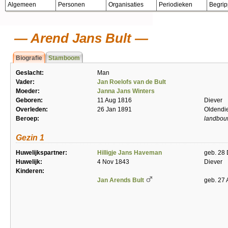
Algemeen
Personen
Organisaties
Periodieken
Begri
Arend Jans Bult
Biografie
Stamboom
Geslacht:
Man
Vader:
Jan Roelofs van de Bult
Moeder:
Janna Jans Winters
Geboren:
11 Aug 1816
Diever
Overleden:
26 Jan 1891
Oldendie
Beroep:
landbou
Gezin 1
Huwelijkspartner:
Hilligje Jans Haveman
geb. 28 
Huwelijk:
4 Nov 1843
Diever
Kinderen:
Jan Arends Bult
geb. 27 