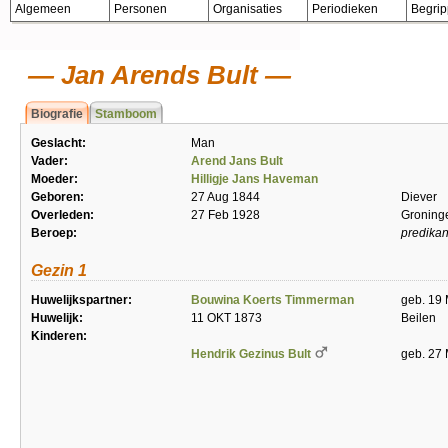
Algemeen
Personen
Organisaties
Periodieken
Begri
Jan Arends Bult
Biografie
Stamboom
Geslacht:
Man
Vader:
Arend Jans Bult
Moeder:
Hilligje Jans Haveman
Geboren:
27 Aug 1844
Diever
Overleden:
27 Feb 1928
Groning
Beroep:
predikan
Gezin 1
Huwelijkspartner:
Bouwina Koerts Timmerman
geb. 19 
Huwelijk:
11 OKT 1873
Beilen
Kinderen:
Hendrik Gezinus Bult
geb. 27 