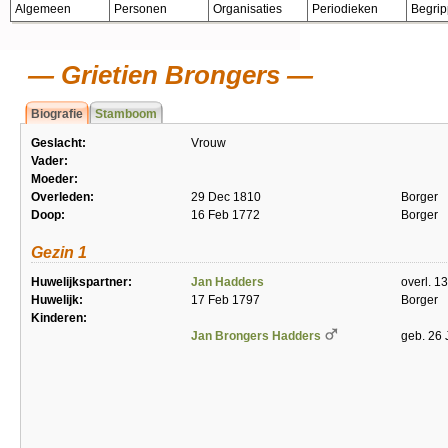
Algemeen
Personen
Organisaties
Periodieken
Begri
Grietien Brongers
Biografie
Stamboom
Geslacht:
Vrouw
Vader:
Moeder:
Overleden:
29 Dec 1810
Borger
Doop:
16 Feb 1772
Borger
Gezin 1
Huwelijkspartner:
Jan Hadders
overl. 1
Huwelijk:
17 Feb 1797
Borger
Kinderen:
Jan Brongers Hadders
geb. 26 