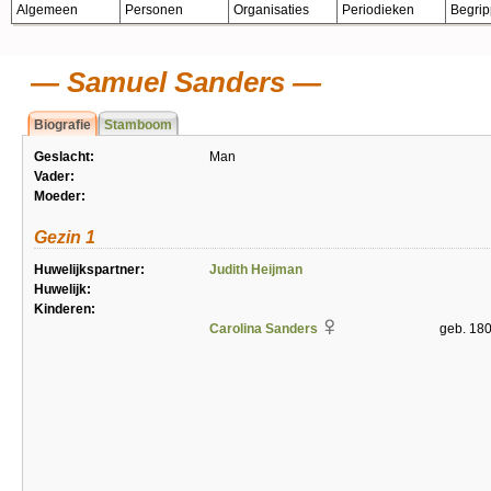
Algemeen
Personen
Organisaties
Periodieken
Begri
Samuel Sanders
Biografie
Stamboom
Geslacht:
Man
Vader:
Moeder:
Gezin 1
Huwelijkspartner:
Judith Heijman
Huwelijk:
Kinderen:
Carolina Sanders
geb. 180