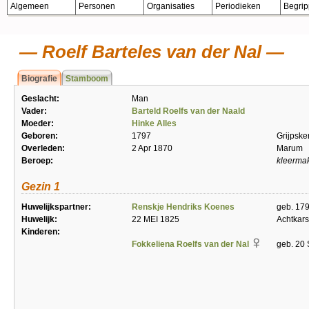
Algemeen
Personen
Organisaties
Periodieken
Begri
Roelf Barteles van der Nal
Biografie
Stamboom
Geslacht:
Man
Vader:
Barteld Roelfs van der Naald
Moeder:
Hinke Alles
Geboren:
1797
Grijpske
Overleden:
2 Apr 1870
Marum
Beroep:
kleerma
Gezin 1
Huwelijkspartner:
Renskje Hendriks Koenes
geb. 179
Huwelijk:
22 MEI 1825
Achtkar
Kinderen:
Fokkeliena Roelfs van der Nal
geb. 20