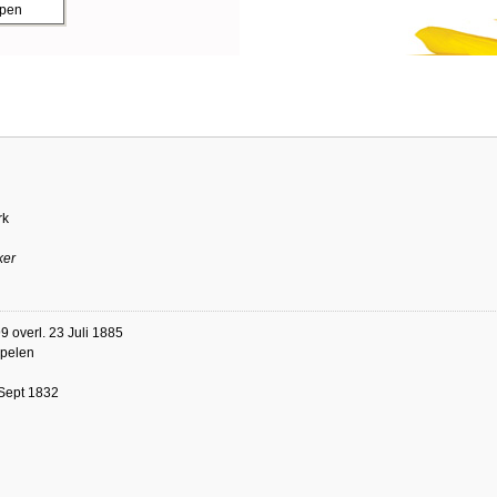
ppen
rk
ker
9 overl. 23 Juli 1885
spelen
 Sept 1832