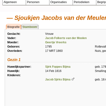
Algemeen
Personen
Organisaties
Periodieken
Begri
Sjoukjen Jacobs van der Meule
Biografie
Stamboom
Geslacht:
Vrouw
Vader:
Jacob Folkerts van der Moolen
Moeder:
Geertje Vreerks
Geboren:
1795
Rotteval
Overleden:
17 MRT 1860
Nuis, g
Gezin 1
Huwelijkspartner:
Sjirk Foppes Bijma
geb. 179
Huwelijk:
14 Feb 1816
Smallin
Kinderen:
Jacob Sjirks Bijma
geb. 18