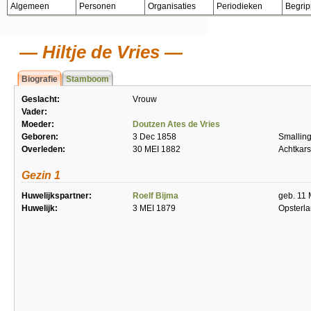
Algemeen
Personen
Organisaties
Periodieken
Begri
Hiltje de Vries
Biografie
Stamboom
Geslacht:
Vrouw
Vader:
Moeder:
Doutzen Ates de Vries
Geboren:
3 Dec 1858
Smallin
Overleden:
30 MEI 1882
Achtkar
Gezin 1
Huwelijkspartner:
Roelf Bijma
geb. 11 
Huwelijk:
3 MEI 1879
Opsterl