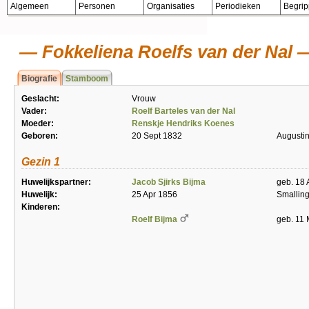
Algemeen
Personen
Organisaties
Periodieken
Begri
Fokkeliena Roelfs van der Nal
Biografie
Stamboom
Geslacht:
Vrouw
Vader:
Roelf Barteles van der Nal
Moeder:
Renskje Hendriks Koenes
Geboren:
20 Sept 1832
Augustin
Gezin 1
Huwelijkspartner:
Jacob Sjirks Bijma
geb. 18
Huwelijk:
25 Apr 1856
Smallin
Kinderen:
Roelf Bijma
geb. 11 