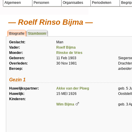
Algemeen
Personen
Organisaties
Periodieken
Begri
Roelf Rinso Bijma
Biografie
Stamboom
Geslacht:
Man
Vader:
Roelf Bijma
Moeder:
Rinske de Vries
Geboren:
11 Feb 1903
Siegers
Overleden:
30 Nov 1981
Drachte
Beroep:
arbeider
Gezin 1
Huwelijkspartner:
Akke van der Ploeg
geb. 5 J
Huwelijk:
15 MEI 1926
Ooststel
Kinderen:
Wim Bijma
geb. 3 A