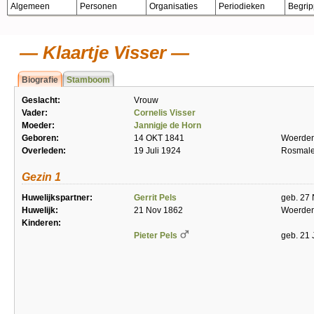
Algemeen
Personen
Organisaties
Periodieken
Begri
Klaartje Visser
Biografie
Stamboom
Geslacht:
Vrouw
Vader:
Cornelis Visser
Moeder:
Jannigje de Horn
Geboren:
14 OKT 1841
Woerde
Overleden:
19 Juli 1924
Rosmal
Gezin 1
Huwelijkspartner:
Gerrit Pels
geb. 27
Huwelijk:
21 Nov 1862
Woerde
Kinderen:
Pieter Pels
geb. 21 