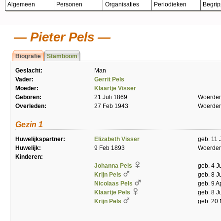
Algemeen
Personen
Organisaties
Periodieken
Begri
Pieter Pels
Biografie
Stamboom
Geslacht:
Man
Vader:
Gerrit Pels
Moeder:
Klaartje Visser
Geboren:
21 Juli 1869
Woerde
Overleden:
27 Feb 1943
Woerde
Gezin 1
Huwelijkspartner:
Elizabeth Visser
geb. 11 
Huwelijk:
9 Feb 1893
Woerde
Kinderen:
Johanna Pels
geb. 4 J
Krijn Pels
geb. 8 J
Nicolaas Pels
geb. 9 A
Klaartje Pels
geb. 8 J
Krijn Pels
geb. 20