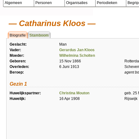
Algemeen
Personen
Organisaties
Periodieken
Begri
Catharinus Kloos
Biografie
Stamboom
Geslacht:
Man
Vader:
Gerardus Jan Kloos
Moeder:
Wilhelmina Scholten
Geboren:
15 Nov 1866
Rotterd
Overleden:
6 Juni 1913
Scheven
Beroep:
agent b
Gezin 1
Huwelijkspartner:
Christina Mouton
geb. 25
Huwelijk:
16 Apr 1908
Rijswijk