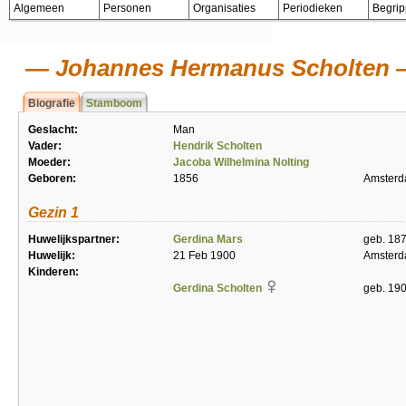
Algemeen
Personen
Organisaties
Periodieken
Begri
Johannes Hermanus Scholten
Biografie
Stamboom
Geslacht:
Man
Vader:
Hendrik Scholten
Moeder:
Jacoba Wilhelmina Nolting
Geboren:
1856
Amster
Gezin 1
Huwelijkspartner:
Gerdina Mars
geb. 18
Huwelijk:
21 Feb 1900
Amster
Kinderen:
Gerdina Scholten
geb. 19